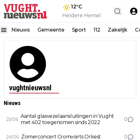
12
°C
Heldere Hemel
Nieuws
Gemeente
Sport
112
Zakelijk
C
vughtnieuwsnl
Nieuws
Aantal glasvezelaansluitingen in Vught
0
25/06
met 402 toegenomen sinds 2022
Zomerconcert Cromvoirts Orkest
0
24/06