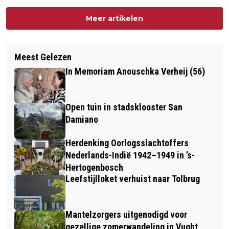
Meer artikelen
Meest Gelezen
In Memoriam Anouschka Verheij (56)
Open tuin in stadsklooster San
Damiano
Herdenking Oorlogsslachtoffers
Nederlands-Indië 1942–1949 in ’s-
Hertogenbosch
Leefstijlloket verhuist naar Tolbrug
Mantelzorgers uitgenodigd voor
gezellige zomerwandeling in Vught