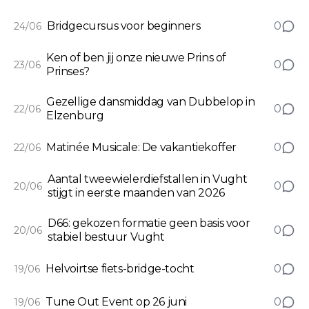
Bridgecursus voor beginners
0
24/06
Ken of ben jij onze nieuwe Prins of
0
23/06
Prinses?
Gezellige dansmiddag van Dubbelop in
0
22/06
Elzenburg
Matinée Musicale: De vakantiekoffer
0
22/06
Aantal tweewielerdiefstallen in Vught
0
20/06
stijgt in eerste maanden van 2026
D66: gekozen formatie geen basis voor
0
20/06
stabiel bestuur Vught
Helvoirtse fiets-bridge-tocht
0
19/06
Tune Out Event op 26 juni
0
19/06