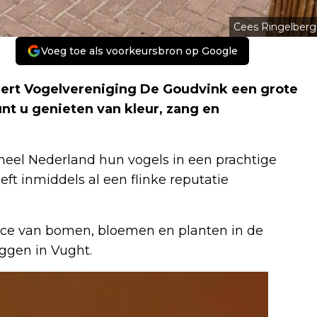
Cees Ringelberg
Voeg toe als voorkeursbron op Google
ert Vogelvereniging De Goudvink een grote
nt u genieten van kleur, zang en
heel Nederland hun vogels in een prachtige
eft inmiddels al een flinke reputatie
ce van bomen, bloemen en planten in de
gen in Vught.