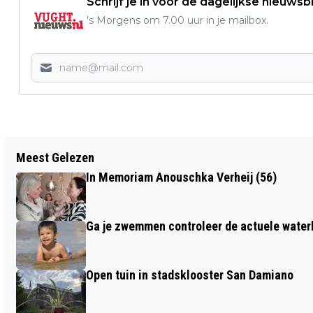
Schrijf je in voor de dagelijkse nieuwsbr
's Morgens om 7.00 uur in je mailbox.
Vorig artikel
Meest Gelezen
GEMASKERDE MANNEN KOMEN VELD OP
In Memoriam Anouschka Verheij (56)
TIJDENS STAKING BIJ FC DEN BOSCH-
VITESSE
Ga je zwemmen controleer de actuele water
Open tuin in stadsklooster San Damiano