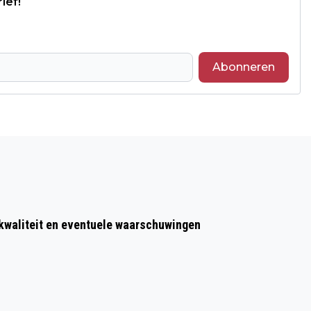
ief!
Abonneren
Volgend artikel
GEZONDHEIDSZAKEN ONLINE REGELEN?
KOM NAAR HET IDO
kwaliteit en eventuele waarschuwingen