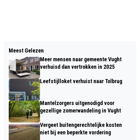
Vorig artikel
Volgend artikel
OPÉRA GARNIER, MARC CHAGALL EN
Meest Gelezen
TUNE OUT EVENT OP 24 APRIL WORDT
14 MEESTERWERKEN
Meer mensen naar gemeente Vught
WEER GENIETEN
verhuisd dan vertrokken in 2025
Leefstijlloket verhuist naar Tolbrug
Mantelzorgers uitgenodigd voor
gezellige zomerwandeling in Vught
Vergeet buitengerechtelijke kosten
niet bij een beperkte vordering