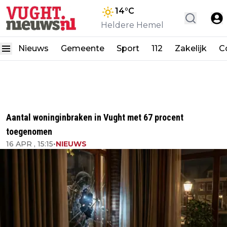
14
°C
Heldere Hemel
Nieuws
Gemeente
Sport
112
Zakelijk
C
Aantal woninginbraken in Vught met 67 procent
toegenomen
16 APR , 15:15
•
NIEUWS