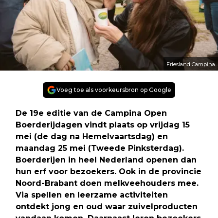
Friesland Campina
Voeg toe als voorkeursbron op Google
De 19e editie van de Campina Open
Boerderijdagen vindt plaats op vrijdag 15
mei (de dag na Hemelvaartsdag) en
maandag 25 mei (Tweede Pinksterdag).
Boerderijen in heel Nederland openen dan
hun erf voor bezoekers. Ook in de provincie
Noord-Brabant doen melkveehouders mee.
Via spellen en leerzame activiteiten
ontdekt jong en oud waar zuivelproducten