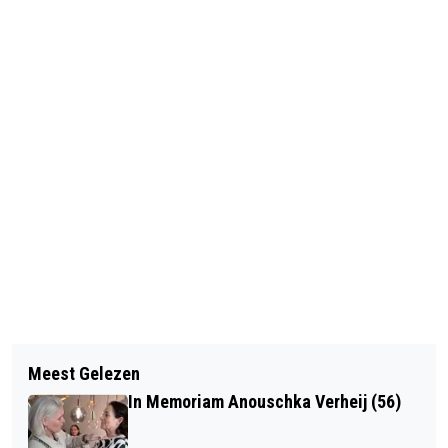
Vorig artikel
Volgend artikel
JONGE TALENTEN BRENGEN
Meest Gelezen
NIEUWE ROTONDE WOLFSKAMERWEG
KLIMAATVERHAAL TOT LEVEN
In Memoriam Anouschka Verheij (56)
OPEN