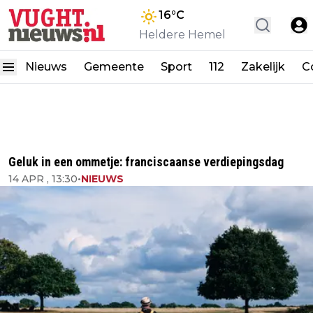
16
°C
Heldere Hemel
Nieuws
Gemeente
Sport
112
Zakelijk
C
Geluk in een ommetje: franciscaanse verdiepingsdag
14 APR , 13:30
•
NIEUWS