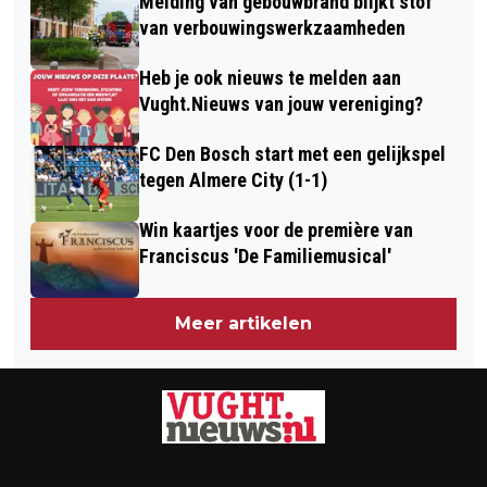
Melding van gebouwbrand blijkt stof
VIEREN WE EIGENLIJK?
van verbouwingswerkzaamheden
Heb je ook nieuws te melden aan
Vught.Nieuws van jouw vereniging?
FC Den Bosch start met een gelijkspel
tegen Almere City (1-1)
Win kaartjes voor de première van
Franciscus 'De Familiemusical'
Meer artikelen