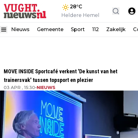
28
°C
Heldere Hemel
Nieuws
Gemeente
Sport
112
Zakelijk
C
MOVE INSIDE Sportcafé verkent 'De kunst van het
trainersvak' tussen topsport en plezier
03 APR , 15:30
•
NIEUWS