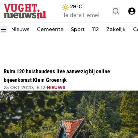
28
°C
Heldere Hemel
Nieuws
Gemeente
Sport
112
Zakelijk
C
Ruim 120 huishoudens live aanwezig bij online
bijeenkomst Klein Groenrijk
25 OKT 2020, 16:12
•
NIEUWS