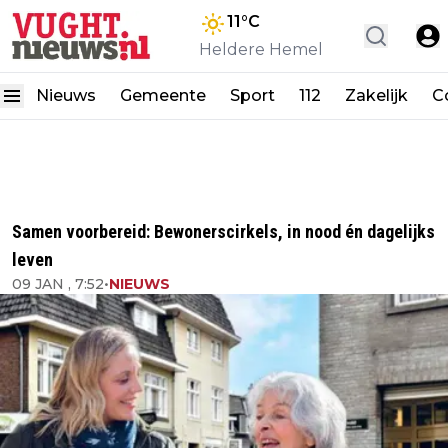
11
°C
Heldere Hemel
Nieuws
Gemeente
Sport
112
Zakelijk
C
Samen voorbereid: Bewonerscirkels, in nood én dagelijks
leven
09 JAN , 7:52
•
NIEUWS