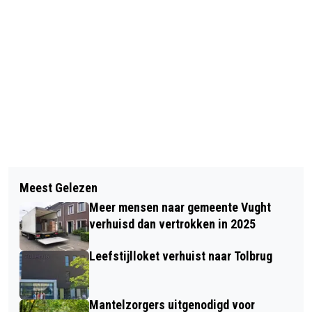
Vorig artikel
Volgend artikel
40 JAAR AFDELING KORT VERBLIJF:
Meest Gelezen
PRIJZEN EXTRA TREKKING
SLIMMER ORGANISEREN, MET DE
Meer mensen naar gemeente Vught
POSTCODELOTERIJ GEMEENTE VUGHT
PATIËNT CENTRAAL
verhuisd dan vertrokken in 2025
Leefstijlloket verhuist naar Tolbrug
Mantelzorgers uitgenodigd voor