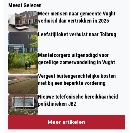
MP3-SCOOTER UITGEBRAND IN
Meest Gelezen
ALZHEIMER CAFÉ IN ’S-
CROMVOIRT
Meer mensen naar gemeente Vught
HERTOGENBOSCH: THEMA: VAKANTIE
verhuisd dan vertrokken in 2025
EN DEMENTIE
Leefstijlloket verhuist naar Tolbrug
Mantelzorgers uitgenodigd voor
gezellige zomerwandeling in Vught
Vergeet buitengerechtelijke kosten
niet bij een beperkte vordering
Nieuwe telefonische bereikbaarheid
poliklinieken JBZ
Meer artikelen