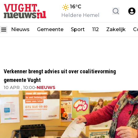
16
°C
Heldere Hemel
Nieuws
Gemeente
Sport
112
Zakelijk
C
Verkenner brengt advies uit over coalitievorming
gemeente Vught
10 APR , 10:00
•
NIEUWS