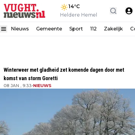
14
°C
Heldere Hemel
Nieuws
Gemeente
Sport
112
Zakelijk
C
Winterweer met gladheid zet komende dagen door met
komst van storm Goretti
08 JAN , 9:33
•
NIEUWS