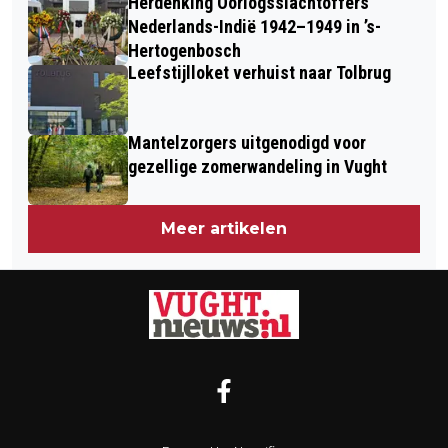
Herdenking Oorlogsslachtoffers
Nederlands-Indië 1942–1949 in ’s-
Hertogenbosch
Leefstijlloket verhuist naar Tolbrug
Mantelzorgers uitgenodigd voor
gezellige zomerwandeling in Vught
Meer artikelen