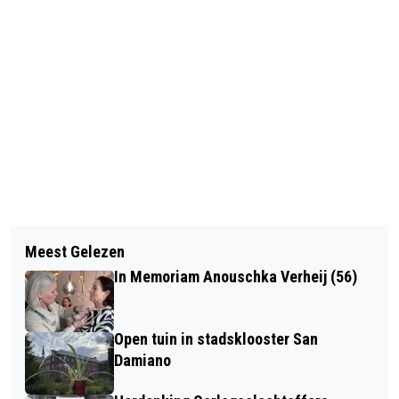
Vorig artikel
Volgend artikel
NIEUWJAARSCONCERT NOTEN OP DE
Meest Gelezen
NIEUW VERKEERSBORD VOOR ZERO-
NOEN
In Memoriam Anouschka Verheij (56)
EMISSIEZONES EN MILIEUZONES
Open tuin in stadsklooster San
Damiano