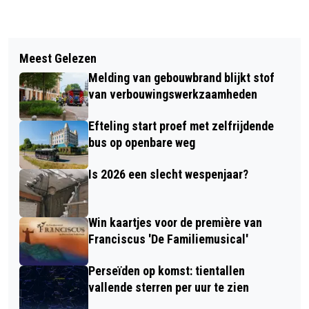
Vorig artikel
Volgend artikel
SUCCESVOLLE WORKSHOPS DIGITAAL
Meest Gelezen
FC DEN BOSCH VERLIEST IN ALMERE
BANKIEREN IN VUGHT
Melding van gebouwbrand blijkt stof
EN IS UITGESCHAKELD VOOR
van verbouwingswerkzaamheden
PROMOTIE
Efteling start proef met zelfrijdende
bus op openbare weg
Is 2026 een slecht wespenjaar?
Win kaartjes voor de première van
Franciscus 'De Familiemusical'
Perseïden op komst: tientallen
vallende sterren per uur te zien