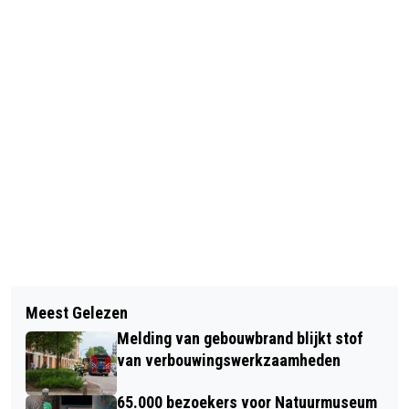
Vorig artikel
Volgend artikel
20 JAAR VOEDSELBANK VUGHT
Meest Gelezen
BEZOEKERS ENTHOUSIAST OVER DE
Melding van gebouwbrand blijkt stof
GROENE PARELS VAN VUGHT,
van verbouwingswerkzaamheden
HELVOIRT EN CROMVOIRT
65.000 bezoekers voor Natuurmuseum