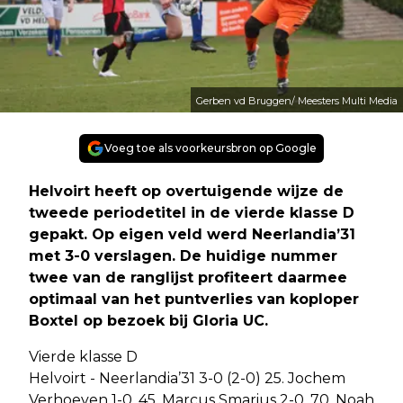
Gerben vd Bruggen/ Meesters Multi Media
Voeg toe als voorkeursbron op Google
Helvoirt heeft op overtuigende wijze de
tweede periodetitel in de vierde klasse D
gepakt. Op eigen veld werd Neerlandia’31
met 3-0 verslagen. De huidige nummer
twee van de ranglijst profiteert daarmee
optimaal van het puntverlies van koploper
Boxtel op bezoek bij Gloria UC.
Vierde klasse D
Helvoirt - Neerlandia’31 3-0 (2-0) 25. Jochem
Verhoeven 1-0, 45. Marcus Smarius 2-0, 70. Noah