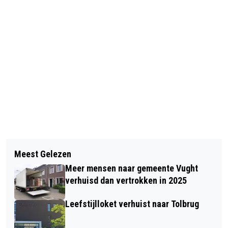
Vorig artikel
Volgend artikel
STEEDS MEER 65+ SINGLES KIEZEN
Meest Gelezen
LAAT NIEMAND BINNEN, WAT ZE OOK
VOOR ECHTE ONTMOETINGEN
Meer mensen naar gemeente Vught
VERZINNEN: NIET AAN DE DEUR, NIET
verhuisd dan vertrokken in 2025
DIGITAAL
Leefstijlloket verhuist naar Tolbrug