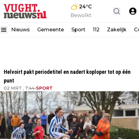
24
°C
Bewolkt
Nieuws
Gemeente
Sport
112
Zakelijk
C
Helvoirt pakt periodetitel en nadert koploper tot op één
punt
02 MRT , 7:44
•
SPORT