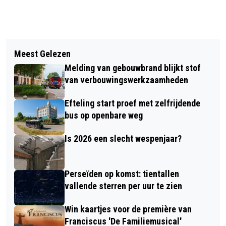
Vorig artikel
Volgend artikel
LEZING IN DEPETRUS 'DE
Meest Gelezen
TEAM KEJESPELLERS WINT
MARGGRAFFS VAN ZIONSBURG' DOOR
Melding van gebouwbrand blijkt stof
KLUBKESTREËEN 2026
CHARLES DE MOOIJ
van verbouwingswerkzaamheden
Efteling start proef met zelfrijdende
bus op openbare weg
Is 2026 een slecht wespenjaar?
Perseïden op komst: tientallen
vallende sterren per uur te zien
Win kaartjes voor de première van
Franciscus 'De Familiemusical'