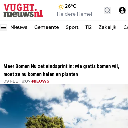
26
°C
Heldere Hemel
Nieuws
Gemeente
Sport
112
Zakelijk
C
Meer Bomen Nu zet eindsprint in: wie gratis bomen wil,
moet ze nu komen halen en planten
09 FEB , 8:07
•
NIEUWS