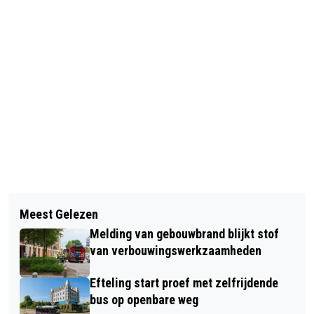
Vorig artikel
Volgend artikel
VEILIGHEIDSWAARSCHUWING
Meest Gelezen
ONDERZOEK: VR-FILM VERSTERKT
VERSCHILLENDE NUTRILON
Melding van gebouwbrand blijkt stof
PASSENDE ZORG DOOR
PRODUCTEN VAN DANONE
van verbouwingswerkzaamheden
ZORGPROFESSIONALS HET
Efteling start proef met zelfrijdende
PATIËNTPERSPECTIEF TE LATEN
bus op openbare weg
ERVAREN