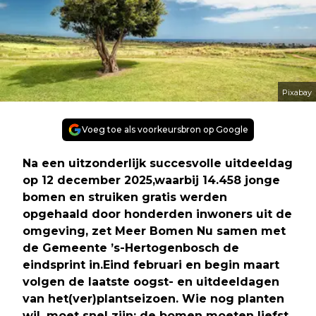
Pixabay
Voeg toe als voorkeursbron op Google
Na een uitzonderlijk succesvolle uitdeeldag
op 12 december 2025,waarbij 14.458 jonge
bomen en struiken gratis werden
opgehaald door honderden inwoners uit de
omgeving, zet Meer Bomen Nu samen met
de Gemeente ’s-Hertogenbosch de
eindsprint in.Eind februari en begin maart
volgen de laatste oogst- en uitdeeldagen
van het(ver)plantseizoen. Wie nog planten
wil, moet snel zijn: de bomen moeten liefst