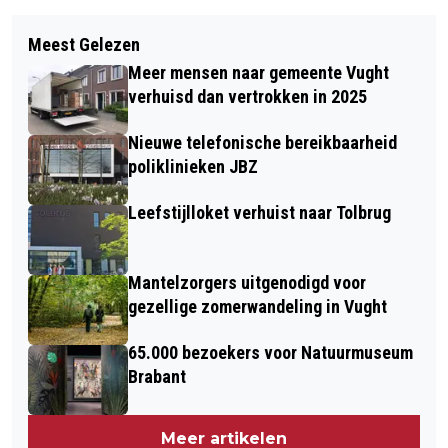
Vorig artikel
Volgend artikel
MAN UIT VUGHT RIJDT TEGEN BOOM
Meest Gelezen
NPO RADIO 2-DJ'S HEBBEN STEMBUS
AAN IN VLIJMEN
Meer mensen naar gemeente Vught
VOOR TOP 2000 GEOPEND
verhuisd dan vertrokken in 2025
Nieuwe telefonische bereikbaarheid
poliklinieken JBZ
Leefstijlloket verhuist naar Tolbrug
Mantelzorgers uitgenodigd voor
gezellige zomerwandeling in Vught
65.000 bezoekers voor Natuurmuseum
Brabant
Meer artikelen