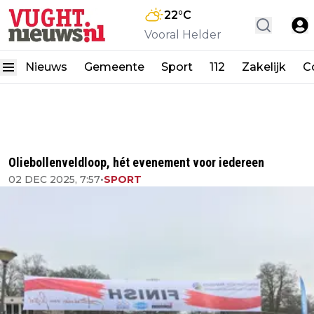
22
°C
Vooral Helder
Nieuws
Gemeente
Sport
112
Zakelijk
C
Oliebollenveldloop, hét evenement voor iedereen
02 DEC 2025, 7:57
•
SPORT