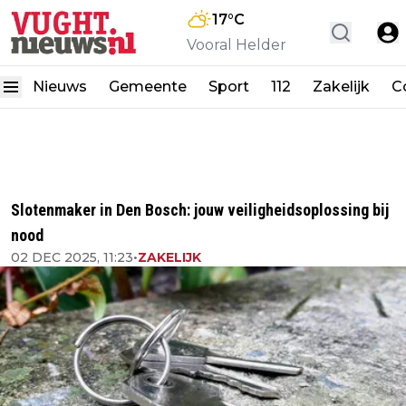
17
°C
Vooral Helder
Nieuws
Gemeente
Sport
112
Zakelijk
C
Slotenmaker in Den Bosch: jouw veiligheidsoplossing bij
nood
02 DEC 2025, 11:23
•
ZAKELIJK