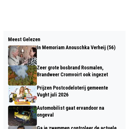
Vorig artikel
Volgend artikel
NPO RADIO 2-DJ'S HEBBEN STEMBUS
Meest Gelezen
PETS PLACE BOERENBOND-WINKEL IN
VOOR TOP 2000 GEOPEND
In Memoriam Anouschka Verheij (56)
BOXTEL SAMENGEVOEGD MET VUGHT
Zeer grote bosbrand Rosmalen,
Brandweer Cromvoirt ook ingezet
Prijzen Postcodeloterij gemeente
Vught juli 2026
Automobilist gaat ervandoor na
ongeval
Ga je zwemmen controleer de actuele